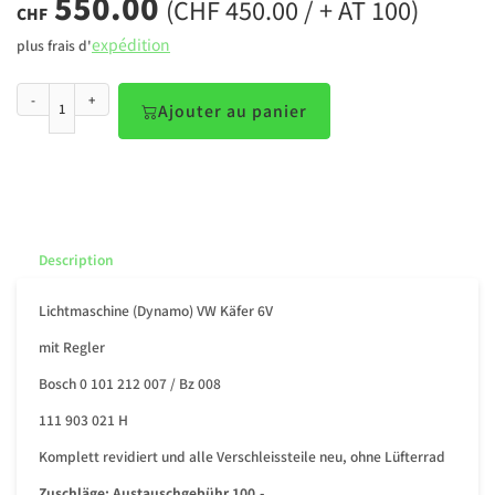
550.00
(CHF 450.00 / + AT 100)
CHF
expédition
plus frais d'
-
+
Ajouter au panier
Description
Lichtmaschine (Dynamo) VW Käfer 6V
mit Regler
Bosch 0 101 212 007 / Bz 008
111 903 021 H
Komplett revidiert und alle Verschleissteile neu, ohne Lüfterrad
Zuschläge:
Austauschgebühr 100.-