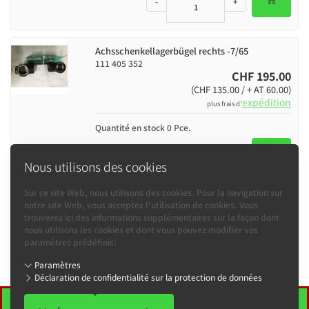
-
+
Achsschenkellagerbügel rechts -7/65
111 405 352
CHF 195.00
(CHF 135.00 / + AT 60.00)
expédition
plus frais d'
Quantité en stock 0 Pce.
-
+
Nous utilisons des cookies
Sur ce site Web, nous utilisons des cookies. Pour la navigation sur
notre site Web, vous acceptez l'utilisation de cookies. Vous
trouverez ici des informations supplémentaires sur la façon dont
Informations
nous utilisons les cookies et dont vous pouvez modifier vos
paramètres prédéfinis:
Kontakt
Paramètres
bUGbUs
Déclaration de confidentialité sur la protection de données