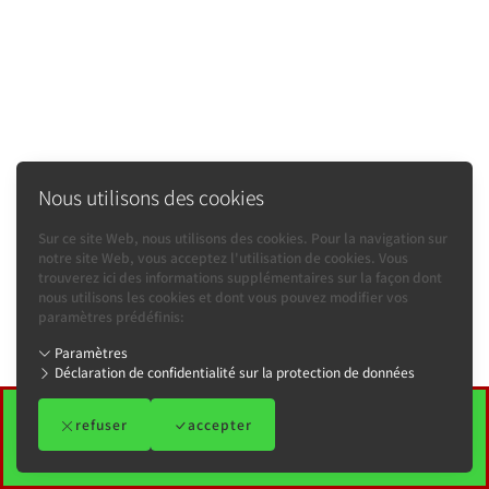
Nous utilisons des cookies
Sur ce site Web, nous utilisons des cookies. Pour la navigation sur
notre site Web, vous acceptez l'utilisation de cookies. Vous
trouverez ici des informations supplémentaires sur la façon dont
nous utilisons les cookies et dont vous pouvez modifier vos
paramètres prédéfinis:
Paramètres
Déclaration de confidentialité sur la protection de données
refuser
Mention d'impression
accepter
-
Conditions générales
-
Déclaration de confidentialité sur la protection de données
-
Contact