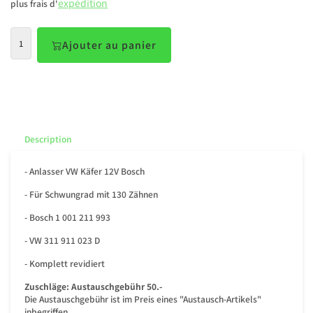
expédition
plus frais d'
Ajouter au panier
Description
- Anlasser VW Käfer 12V Bosch
- Für Schwungrad mit 130 Zähnen
- Bosch 1 001 211 993
- VW 311 911 023 D
- Komplett revidiert
Zuschläge:
Austauschgebühr 50.-
Die Austauschgebühr ist im Preis eines "Austausch-Artikels"
inbegriffen.