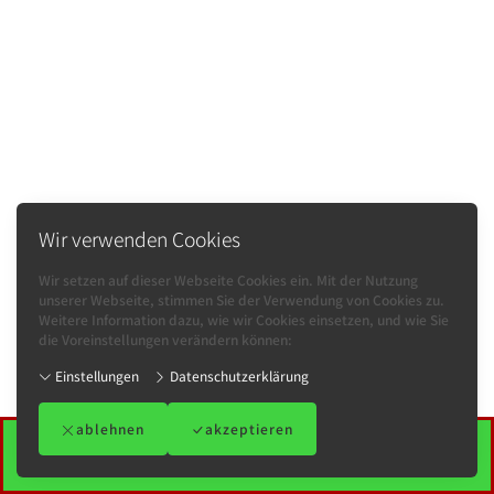
Wir verwenden Cookies
Wir setzen auf dieser Webseite Cookies ein. Mit der Nutzung
unserer Webseite, stimmen Sie der Verwendung von Cookies zu.
Weitere Information dazu, wie wir Cookies einsetzen, und wie Sie
die Voreinstellungen verändern können:
Einstellungen
Datenschutzerklärung
ablehnen
akzeptieren
Impressum
-
AGB
-
Datenschutzerklärung
-
Kontakt