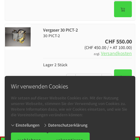
Vergaser 30 PICT-2
30 PICT-2
CHF 550.00
(CHF 450.00 / + AT 100.00)
Versandkosten
zzgl.
Lager 2 Stück
-
+
Wir verwenden Cookies
Wir setzen auf dieser Webseite Cookies ein. Mit der Nutzung
unserer Webseite, stimmen Sie der Verwendung von Cookies zu.
Weitere Information dazu, wie wir Cookies einsetzen, und wie Sie
Informationen
die Voreinstellungen verändern können:
Kontakt
Einstellungen
Datenschutzerklärung
bUGbUs
ablehnen
akzeptieren