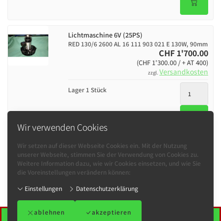
Lichtmaschine 6V (25PS)
RED 130/6 2600 AL 16 111 903 021 E 130W, 90mm
CHF 1'700.00
(CHF 1'300.00 / + AT 400)
Versandkosten
zzgl.
Lager 1 Stück
Wir verwenden Cookies
Wir setzen auf dieser Webseite Cookies ein. Mit der Nutzung
unserer Webseite, stimmen Sie der Verwendung von Cookies zu.
Weitere Information dazu, wie wir Cookies einsetzen, und wie Sie
Informationen
die Voreinstellungen verändern können:
Kontakt
Einstellungen
Datenschutzerklärung
bUGbUs
ablehnen
akzeptieren